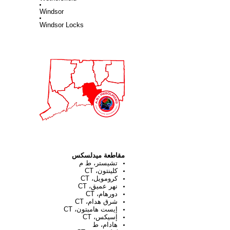
Windsor
Windsor Locks
مقاطعة ميدلسكس
تشيستر، ط م
كلينتون، CT
كرومويل، CT
نهر عميق، CT
دورهام، CT
شرق هدام، CT
إيست هامبتون، CT
إسيكس، CT
هادام، ط