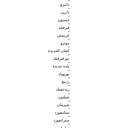
دانبري
دارين
ايستون
فيرفيلد
غرينتش
مونرو
كنعان الجديدة
نيو فيرفيلد
بلدة جديدة
نورووك
ردينغ
ريدجفيلد
شيلتون
شيرمان
ستامفورد
ستراتفورد
ترامبل