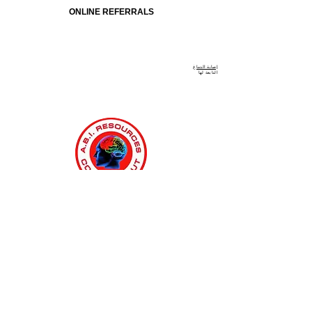
ONLINE REFERRALS
إصابة الدماغ
التابعة
لها
Connecticut Medicaid MFP & ABI Waiver Program
ABI Resources
Comprehensive Disability Support
Services Across Connecticut