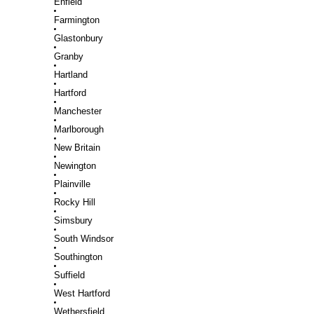
Enfield
Farmington
Glastonbury
Granby
Hartland
Hartford
Manchester
Marlborough
New Britain
Newington
Plainville
Rocky Hill
Simsbury
South Windsor
Southington
Suffield
West Hartford
Wethersfield