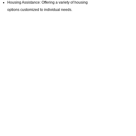
Housing Assistance: Offering a variety of housing
options customized to individual needs.
Employment Support: Including Supported
Employment,
Pre-Vocational Services
, and Job
Coaching.
ILST Life Skills Training
: Focused on independent
living skills such as cooking, hygiene, and
homemaking.
Community Involvement: Promoting engagement
in arts, music, and media production programs.
Health and Wellness: Assistance with hygiene,
bathing, and specialized healthcare needs.
Advocacy and Support: Active disability advocacy,
brain injury support groups
, and personalized
care plans.
Residential Programs: Tailored residential
support for individuals with diverse needs.
Specialized Staffing: Offering private pay brain
injury support with highly trained professionals.