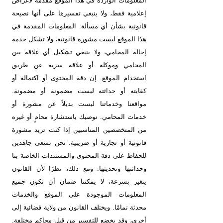
المعلومات الواردة في هذا الموقع مقدمة لأغراض
إعلامية فقط، ولا ينبغي تفسيرها على أنها نصيحة
قانونية بشأن أي مسألة. المعلومات المقدمة في
هذا الموقع ليست مشورة قانونية، ولا تشكل خدمة
إحالة المحامي، ولا ينبغي تشكيل أي علاقة بين
المحامي وموكله أو علاقة سرية عن طريق
استخدام الموقع. إن دقة المحتوى أو اكتماله أو
كفايته أو حداثته ليست مضمونة أو مضمونة.
مواقعنا وخدماتنا ليست بديلاً عن مشورة أو
خدمات المحامي. نوصيك باستشارة محامٍ أو غيره
من المتخصصين المناسبين إذا كنت تريد مشورة
قانونية أو تجارية أو ضريبية. نحن نسعى جاهدين
للحفاظ على دقة المحتوى والمستندات الخاصة بنا
وحداثتها وتحديثها. ومع ذلك، نظرًا لأن القانون
يتغير بسرعة، لا يمكننا ضمان أن تكون جميع
المعلومات الموجودة على الموقع والخدمات
محدثة تمامًا. ويختلف القانون من ولاية قضائية إلى
أخرى، وقد يخضع للتفسير من قبل محاكم مختلفة.