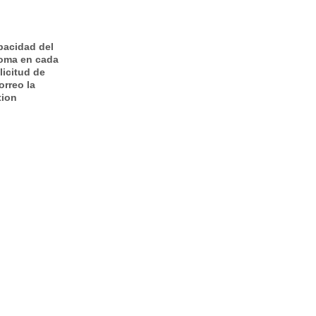
pacidad del
toma en cada
licitud de
orreo la
tion