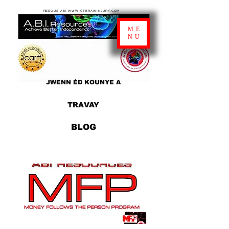
RESOUS ABI WWW.CTBRAININJURY.COM
ME
NU
JWENN ÈD KOUNYE A
TRAVAY
BLOG