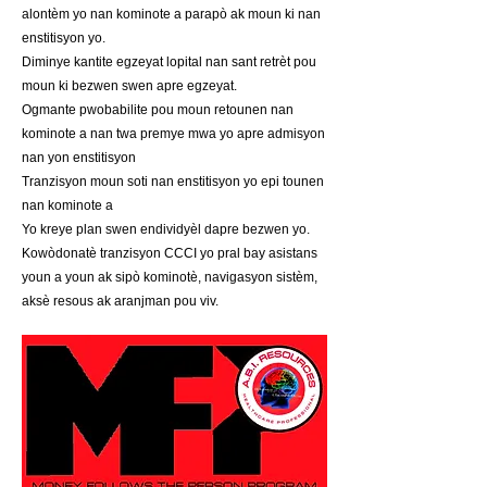
alontèm yo nan kominote a parapò ak moun ki nan
enstitisyon yo.
Diminye kantite egzeyat lopital nan sant retrèt pou
moun ki bezwen swen apre egzeyat.
Ogmante pwobabilite pou moun retounen nan
kominote a nan twa premye mwa yo apre admisyon
nan yon enstitisyon
Tranzisyon moun soti nan enstitisyon yo epi tounen
nan kominote a
Yo kreye plan swen endividyèl dapre bezwen yo.
Kowòdonatè tranzisyon CCCI yo pral bay asistans
youn a youn ak sipò kominotè, navigasyon sistèm,
aksè resous ak aranjman pou viv.