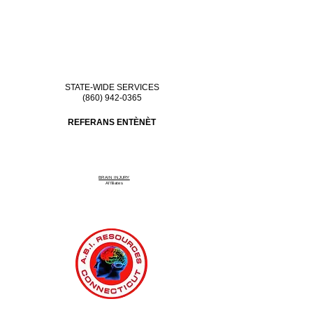
STATE-WIDE SERVICES
(860) 942-0365
REFERANS ENTÈNÈT
BRAIN INJURY
Affiliate
s