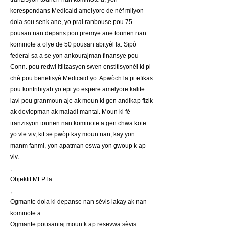
korespondans Medicaid amelyore de nèf milyon
dola sou senk ane, yo pral ranbouse pou 75
pousan nan depans pou premye ane tounen nan
kominote a olye de 50 pousan abityèl la. Sipò
federal sa a se yon ankourajman finansye pou
Conn. pou redwi itilizasyon swen enstitisyonèl ki pi
chè pou benefisyè Medicaid yo. Apwòch la pi efikas
pou kontribiyab yo epi yo espere amelyore kalite
lavi pou granmoun aje ak moun ki gen andikap fizik
ak devlopman ak maladi mantal. Moun ki fè
tranzisyon tounen nan kominote a gen chwa kote
yo vle viv, kit se pwòp kay moun nan, kay yon
manm fanmi, yon apatman oswa yon gwoup k ap
viv.
,
Objektif MFP la
,
Ogmante dola ki depanse nan sèvis lakay ak nan
kominote a.
Ogmante pousantaj moun k ap resevwa sèvis