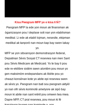
Kisa Pwogram MFP ye e kisa li fè?
Pwogram MFP la ede yon moun ak finansman ak
òganizasyon pou l deplase soti nan yon etablisman
medikal. Li ede ak etabli lojman, nesesite, ekipman
medikal ak tanporè nan moun kap bay swen lakay
yo.
​MFP se yon sibvansyon demonstrasyon federal,
Depatman Sèvis Sosyal CT resevwa nan men Sant
pou Sèvis Medicare ak Medicaid. Yo te bay li pou
ede re-ekilibre sistèm swen alontèm pou moun yo
gen maksimòm endepandans ak libète pou yo
chwazi konsènan kote yo abite epi resevwa swen
ak sèvis yo. Pwogram nan bati sou pwogram aktyèl
yo nan ofri sèvis kominotè amelyore ak sipò bay
moun ki abite nan sant retrèt pou omwen twa mwa.
Dapre MFP, CT pral resevwa, pou moun ki fè
tranzisyon tounen nan kominote a, yon