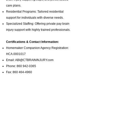
care plans.
Residential Programs: Tailored residential
support for individuals with diverse needs.
Specialized Staffing: Offering private pay brain
injury support with highly trained professionals.
Certifications & Contact Information:
Homemaker Companion Agency Registration:
HCA.0001017
Email:
ABI@CTBRAININJURY.com
Phone:
860 942-0365
Fax:
860 464-4960
Cultural Inclusivity:
We are committed to serving Connecticut’s
diverse community. Our services are accessible to
individuals from various cultural and linguistic
backgrounds, ensuring that everyone receives the