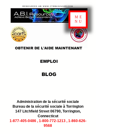
RESSOURCES ABI WWW.CTBRAININJURY.COM
ME
NU
OBTENIR DE L'AIDE MAINTENANT
EMPLOI
BLOG
Administration de la sécurité sociale
Bureau de la sécurité sociale à Torrington
147 Litchfield Street 06790, Torrington,
Connecticut
1-877-405-0486
,
1-800-772-1213
,
1-860-626-
9568