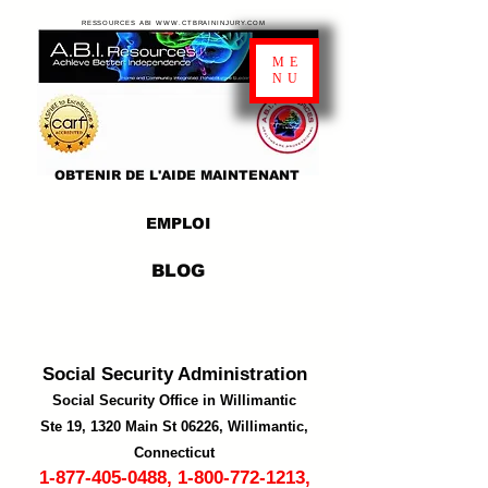
RESSOURCES ABI WWW.CTBRAININJURY.COM
ME
NU
OBTENIR DE L'AIDE MAINTENANT
EMPLOI
BLOG
Social Security Administratio
n
Social Security Office in Willimantic
Ste 19, 1320 Main St 06226, Willimantic,
Connecticut
1-877-405-0488
,
1-800-772-1213
,