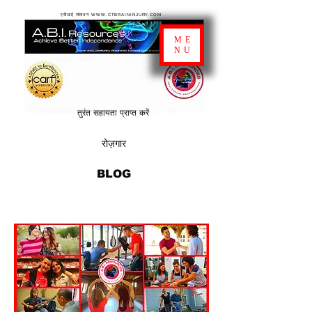
एबीआई संसाधन WWW.CTBRAININJURY.COM
ME
NU
तुरंत सहायता प्राप्त करें
रोज़गार
BLOG