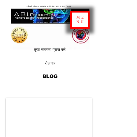
एबीआई संसाधन WWW.CTBRAININJURY.COM
ME
NU
तुरंत सहायता प्राप्त करें
रोज़गार
BLOG