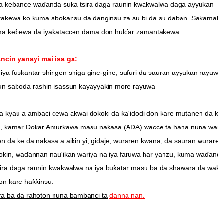
ya keɓance waɗanda suka tsira daga raunin ƙwaƙwalwa daga ayyukan
akewa ko kuma abokansu da danginsu za su bi da su daban. Sakamak
ma keɓewa da iyakataccen dama don hulɗar zamantakewa.
cin yanayi mai isa ga:
 iya fuskantar shingen shiga gine-gine, sufuri da sauran ayyukan rayu
lun saboda rashin isassun kayayyakin more rayuwa
a kyau a ambaci cewa akwai dokoki da ƙa'idodi don kare mutanen da 
, kamar Dokar Amurkawa masu nakasa (ADA) wacce ta hana nuna war
n da ke da nakasa a aikin yi, gidaje, wuraren kwana, da sauran wurar
okin, waɗannan nau'ikan wariya na iya faruwa har yanzu, kuma waɗan
sira daga raunin kwakwalwa na iya buƙatar masu ba da shawara da wak
on kare haƙƙinsu.
ya ba da rahoton nuna bambanci ta
danna nan.