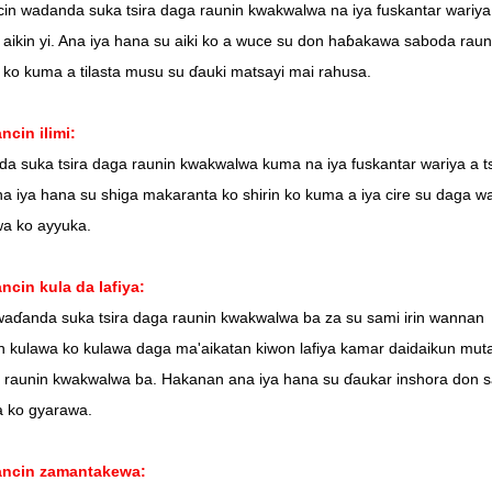
in wadanda suka tsira daga raunin kwakwalwa na iya fuskantar wariya
aikin yi. Ana iya hana su aiki ko a wuce su don haɓakawa saboda raun
, ko kuma a tilasta musu su ɗauki matsayi mai rahusa.
cin ilimi:
a suka tsira daga raunin kwakwalwa kuma na iya fuskantar wariya a t
Ana iya hana su shiga makaranta ko shirin ko kuma a iya cire su daga w
a ko ayyuka.
cin kula da lafiya:
aɗanda suka tsira daga raunin kwakwalwa ba za su sami irin wannan
n kulawa ko kulawa daga ma'aikatan kiwon lafiya kamar daidaikun mut
a raunin kwakwalwa ba. Hakanan ana iya hana su ɗaukar inshora don s
ya ko gyarawa.
ncin zamantakewa: