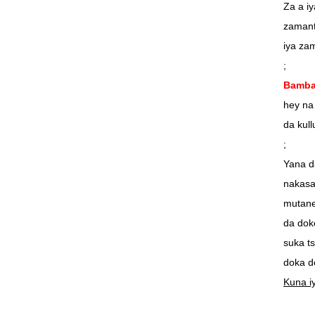
Za a i
zamant
iya za
;
Bamban
hey na
da kul
;
Yana d
nakasa
mutane
da dok
suka t
doka d
Kuna i