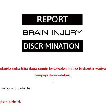
danda suka tsira daga raunin kwakwalwa na iya fuskantar wariya
hanyoyi daban-daban.
;
isalan sun haɗa da:
cin aikin yi: