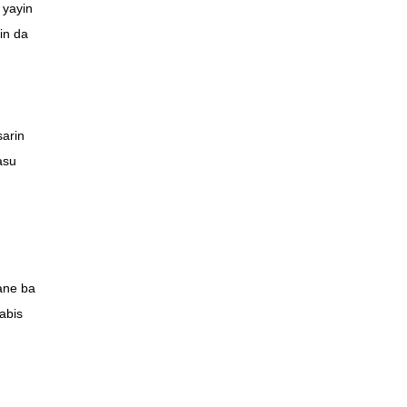
 yayin
in da
sarin
asu
ane ba
abis