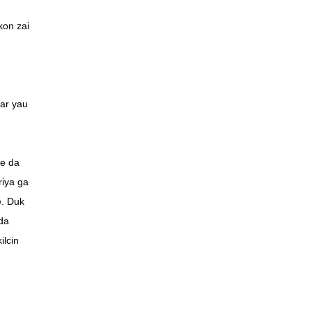
on zai
war yau
ke da
iya ga
e. Duk
da
ilcin