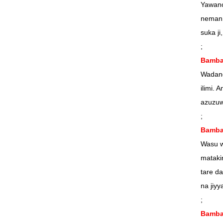
Yawanc
neman 
suka ji
;
Bamban
Wadand
ilimi. 
azuzuw
;
Bamban
Wasu w
mataki
tare d
na jiy
;
Bamba